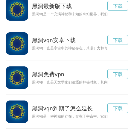
黑洞最新版下载
下载
黑洞vq是一个充满神秘和未知的奇幻世界，我们可以通过探索它
黑洞vqn安卓下载
下载
黑洞vq一直是宇宙中的神秘存在，其吸引力和奇妙现象令人着迷
黑洞免费vpn
下载
黑洞vp一直是天文学家们追逐的神秘对象，其内部的奇异现象
黑洞vqn到期了怎么延长
下载
黑洞vq是一种神秘的存在，存在于宇宙中。它们拥有强大的引力