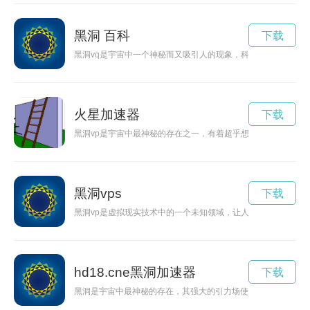
黑洞 百科
下载
黑洞vq是宇宙中一个神秘而又吸引人的现象，科学家们正在努力
火星加速器
下载
黑洞vp是宇宙中最神秘的存在之一，有着超乎想象的力量和吞噬
黑洞vps
下载
黑洞vp是虚拟现实技术中的一个未知领域，让人们能够探索虚拟
hd18.cne黑洞加速器
下载
黑洞是宇宙中最神秘的存在，其强大的引力场使一切物质和能量