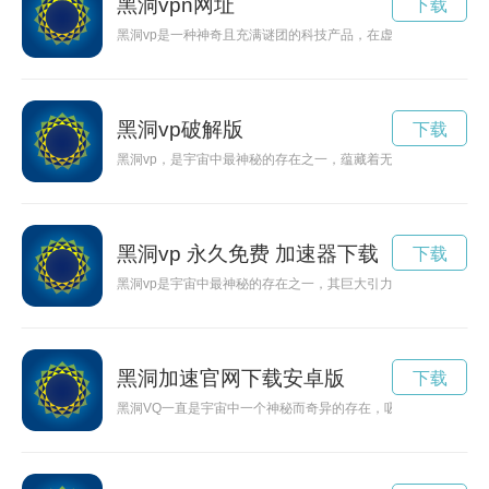
黑洞vpn网址
下载
黑洞vp是一种神奇且充满谜团的科技产品，在虚拟私人网络领域
黑洞vp破解版
下载
黑洞vp，是宇宙中最神秘的存在之一，蕴藏着无限的奇观和未知
黑洞vp 永久免费 加速器下载
下载
黑洞vp是宇宙中最神秘的存在之一，其巨大引力场能够扭曲时空
黑洞加速官网下载安卓版
下载
黑洞VQ一直是宇宙中一个神秘而奇异的存在，吸引着科学家和