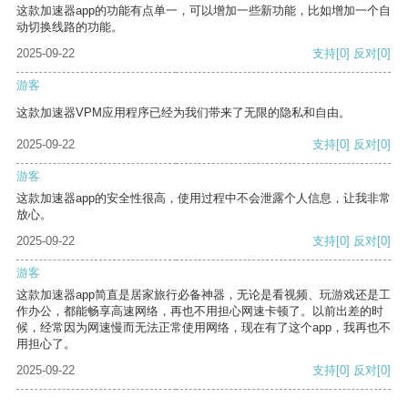
这款加速器app的功能有点单一，可以增加一些新功能，比如增加一个自
动切换线路的功能。
2025-09-22
支持
[0]
反对
[0]
游客
这款加速器VPM应用程序已经为我们带来了无限的隐私和自由。
2025-09-22
支持
[0]
反对
[0]
游客
这款加速器app的安全性很高，使用过程中不会泄露个人信息，让我非常
放心。
2025-09-22
支持
[0]
反对
[0]
游客
这款加速器app简直是居家旅行必备神器，无论是看视频、玩游戏还是工
作办公，都能畅享高速网络，再也不用担心网速卡顿了。以前出差的时
候，经常因为网速慢而无法正常使用网络，现在有了这个app，我再也不
用担心了。
2025-09-22
支持
[0]
反对
[0]