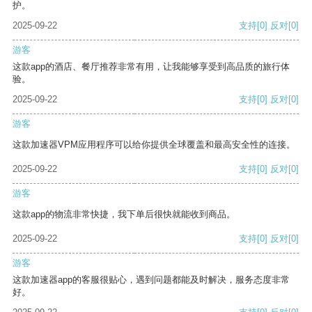
护。
2025-09-22
支持
[0]
反对
[0]
游客
这款app的酒店、餐厅推荐非常有用，让我能够享受到高品质的旅行体
验。
2025-09-22
支持
[0]
反对
[0]
游客
这款加速器VPM应用程序可以给你提供全球覆盖和最高安全性的连接。
2025-09-22
支持
[0]
反对
[0]
游客
这款app的物流非常快捷，我下单后很快就能收到商品。
2025-09-22
支持
[0]
反对
[0]
游客
这款加速器app的客服很贴心，遇到问题都能及时解决，服务态度非常
好。