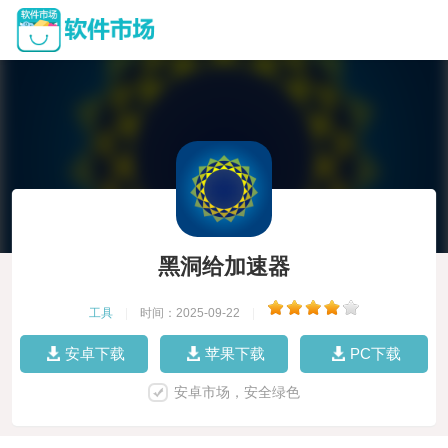
黑洞给加速器
工具
|
时间：2025-09-22
|
安卓下载
苹果下载
PC下载
安卓市场，安全绿色