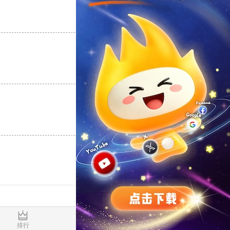
支持
[0]
反对
[0]
支持
[0]
反对
[0]
支持
[0]
反对
[0]
0.020004s
排行
推荐