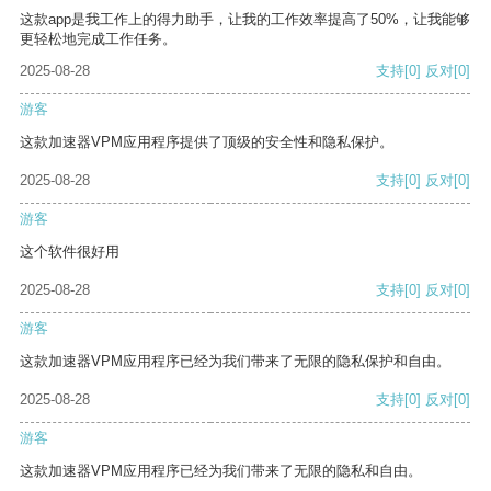
这款app是我工作上的得力助手，让我的工作效率提高了50%，让我能够
更轻松地完成工作任务。
2025-08-28
支持
[0]
反对
[0]
游客
这款加速器VPM应用程序提供了顶级的安全性和隐私保护。
2025-08-28
支持
[0]
反对
[0]
游客
这个软件很好用
2025-08-28
支持
[0]
反对
[0]
游客
这款加速器VPM应用程序已经为我们带来了无限的隐私保护和自由。
2025-08-28
支持
[0]
反对
[0]
游客
这款加速器VPM应用程序已经为我们带来了无限的隐私和自由。