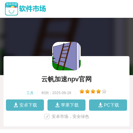
云帆加速npv官网
工具
|
时间：2025-08-28
|
安卓下载
苹果下载
PC下载
安卓市场，安全绿色