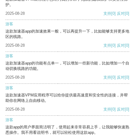
护。
2025-08-28
支持
[0]
反对
[0]
游客
这款加速器app的加速效果一般，可以再提升一下，比如能够支持更多地
区的线路。
2025-08-28
支持
[0]
反对
[0]
游客
这款加速器app的功能有点单一，可以增加一些新功能，比如增加一个自
动切换线路的功能。
2025-08-28
支持
[0]
反对
[0]
游客
这款加速器VPM应用程序可以给你提供最高速度和安全性的连接，并帮
助你在网络上自由移动。
2025-08-28
支持
[0]
反对
[0]
游客
这款app的用户界面简洁明了，使用起来非常容易上手，让我能够快速熟
悉操作。我不用看说明书，就可以轻松使用这款app。