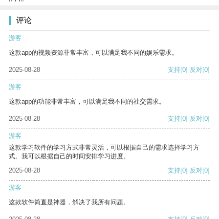
评论
游客
这款app的视频资源非常丰富，可以满足我不同的娱乐需求。
2025-08-28
支持
[0]
反对
[0]
游客
这款app的功能非常丰富，可以满足我不同的社交需求。
2025-08-28
支持
[0]
反对
[0]
游客
这款学习软件的学习方式非常灵活，可以根据自己的需求选择学习方
式。我可以根据自己的时间安排学习进度。
2025-08-28
支持
[0]
反对
[0]
游客
这款软件简直是神器，解决了我所有问题。