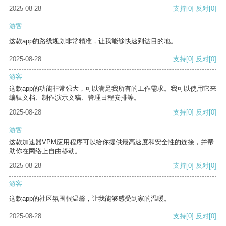
2025-08-28
支持
[0]
反对
[0]
游客
这款app的路线规划非常精准，让我能够快速到达目的地。
2025-08-28
支持
[0]
反对
[0]
游客
这款app的功能非常强大，可以满足我所有的工作需求。我可以使用它来
编辑文档、制作演示文稿、管理日程安排等。
2025-08-28
支持
[0]
反对
[0]
游客
这款加速器VPM应用程序可以给你提供最高速度和安全性的连接，并帮
助你在网络上自由移动。
2025-08-28
支持
[0]
反对
[0]
游客
这款app的社区氛围很温馨，让我能够感受到家的温暖。
2025-08-28
支持
[0]
反对
[0]