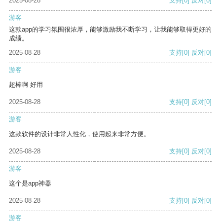
2025-08-28
支持
[0]
反对
[0]
游客
这款app的学习氛围很浓厚，能够激励我不断学习，让我能够取得更好的
成绩。
2025-08-28
支持
[0]
反对
[0]
游客
超棒啊 好用
2025-08-28
支持
[0]
反对
[0]
游客
这款软件的设计非常人性化，使用起来非常方便。
2025-08-28
支持
[0]
反对
[0]
游客
这个是app神器
2025-08-28
支持
[0]
反对
[0]
游客