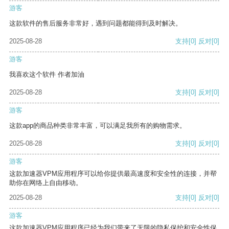
游客
这款软件的售后服务非常好，遇到问题都能得到及时解决。
2025-08-28
支持
[0]
反对
[0]
游客
我喜欢这个软件 作者加油
2025-08-28
支持
[0]
反对
[0]
游客
这款app的商品种类非常丰富，可以满足我所有的购物需求。
2025-08-28
支持
[0]
反对
[0]
游客
这款加速器VPM应用程序可以给你提供最高速度和安全性的连接，并帮
助你在网络上自由移动。
2025-08-28
支持
[0]
反对
[0]
游客
这款加速器VPM应用程序已经为我们带来了无限的隐私保护和安全性保