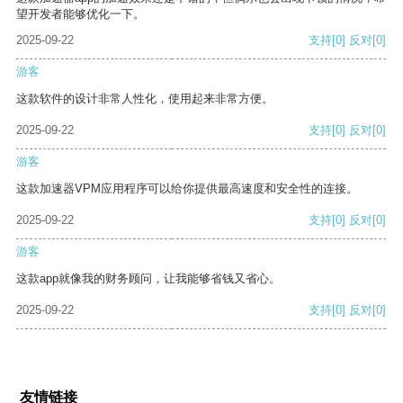
望开发者能够优化一下。
2025-09-22
支持
[0]
反对
[0]
游客
这款软件的设计非常人性化，使用起来非常方便。
2025-09-22
支持
[0]
反对
[0]
游客
这款加速器VPM应用程序可以给你提供最高速度和安全性的连接。
2025-09-22
支持
[0]
反对
[0]
游客
这款app就像我的财务顾问，让我能够省钱又省心。
2025-09-22
支持
[0]
反对
[0]
友情链接