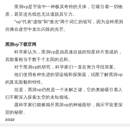
黑洞vp是宇宙中一种极其奇特的天体，它吸引着一切物
质，甚至连光线也无法逃脱其引力。
“vp”代表“虚假”和“激光”两个词汇的缩写，因为这种黑洞
仿佛在虚空中发出闪烁的光芒。
黑洞vp下载官网
科学家认为，黑洞vp是由高速自旋的恒星碎片形成的，
其能量相当于数千个太阳的总和。
对于黑洞vp的研究，科学家们一直在努力寻找答案。
他们使用各种先进的望远镜和探测器，试图了解黑洞vp
的真实面貌和特性。
但是，黑洞vp仍然是一个未解之谜，它的奥秘吸引着人
们不断深入探索太空的未知领域。
愿科学家们能够揭开黑洞vp的神秘面纱，揭示宇宙更深
层的秘密。
#44#