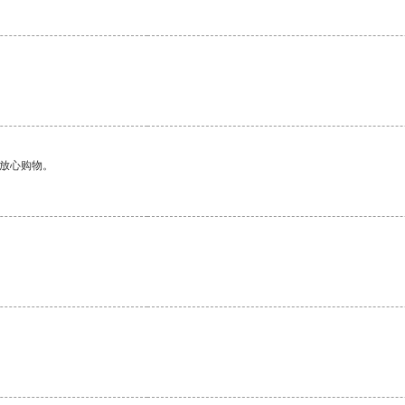
。
够放心购物。