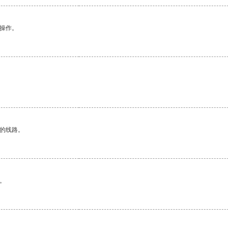
悉操作。
区的线路。
。