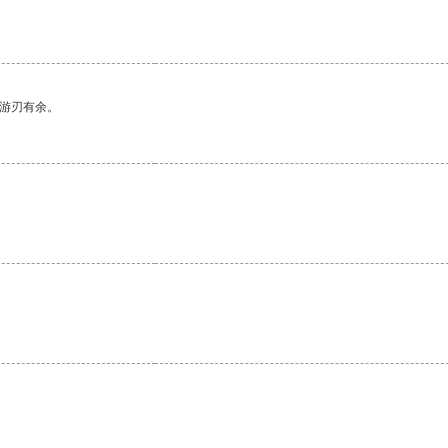
中游刃有余。
。